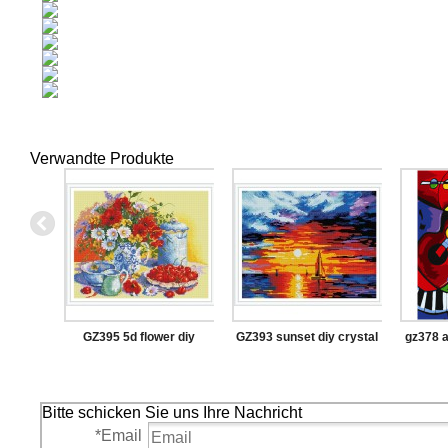
Verwandte Produkte
GZ395 5d flower diy
GZ393 sunset diy crystal
gz378 a
crystal diamond painting
diamond painting for
malere
with wooden frame
wholesale
Bitte schicken Sie uns Ihre Nachricht
*
Email