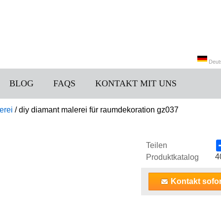
Deut
BLOG
FAQS
KONTAKT MIT UNS
中文
erei
/
diy diamant malerei für raumdekoration gz037
Teilen
4
Produktkatalog
Kontakt sofor