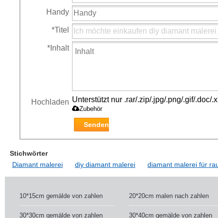
Handy
*
Titel
*
Inhalt
Unterstützt nur .rar/.zip/.jpg/.png/.gif/.doc
Hochladen
Zubehör
Senden
Stichwörter
Diamant malerei
diy diamant malerei
diamant malerei für r
10*15cm gemälde von zahlen
20*20cm malen nach zahlen
30*30cm gemälde von zahlen
30*40cm gemälde von zahlen