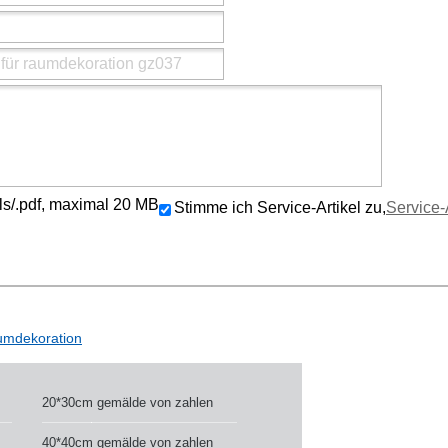
/.xls/.pdf, maximal 20 MB
Stimme ich Service-Artikel zu,
Service-
aumdekoration
20*30cm gemälde von zahlen
40*40cm gemälde von zahlen