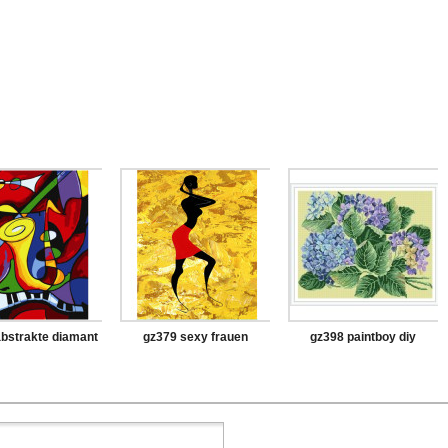
bstrakte diamant
gz379 sexy frauen
gz398 paintboy diy
i mit holzrahmen
diamant malerei für
diamant malerei mit
erwachsene
holzrahmen