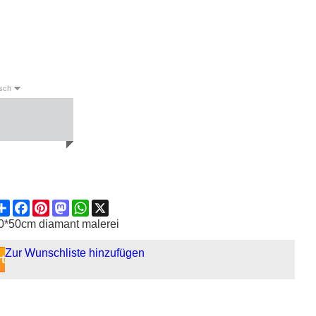
sch
English
Deutsch
Español
Share
Facebook
Pinterest
Mastodon
WhatsApp
X
0*50cm diamant malerei
Zur Wunschliste hinzufügen
t