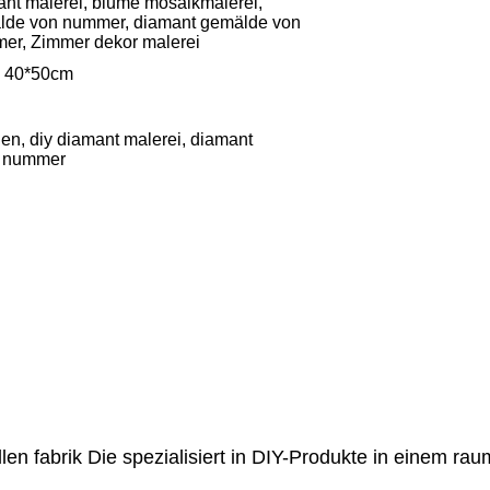
ant malerei, blume mosaikmalerei,
lde von nummer, diamant gemälde von
er, Zimmer dekor malerei
, 40*50cm
n, diy diamant malerei, diamant
r nummer
llen fabrik Die spezialisiert in DIY-Produkte in einem r