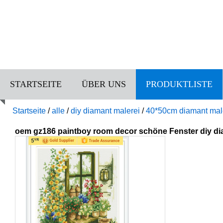
STARTSEITE
ÜBER UNS
PRODUKTLISTE
Startseite
/
alle
/
diy diamant malerei
/
40*50cm diamant mal
oem gz186 paintboy room decor schöne Fenster diy dia