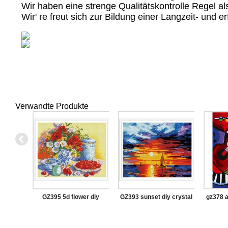
Wir haben eine strenge Qualitätskontrolle Regel a
Wir' re freut sich zur Bildung einer Langzeit- und
Verwandte Produkte
GZ395 5d flower diy
GZ393 sunset diy crystal
gz378 a
crystal diamond painting
diamond painting for
malere
with wooden frame
wholesale