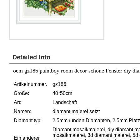
Detailed Info
oem gz186 paintboy room decor schöne Fenster diy dia
Artikelnummer.
gz186
Größe:
40*50cm
Art:
Landschaft
Namen:
diamant malerei setzt
Diamant typ:
2.5mm runden Diamanten, 2.5mm Platz 
Diamant mosaikmalerei, diy diamant mal
mosaikmalerei, 3d diamant malerei, 5d 
Ein anderer