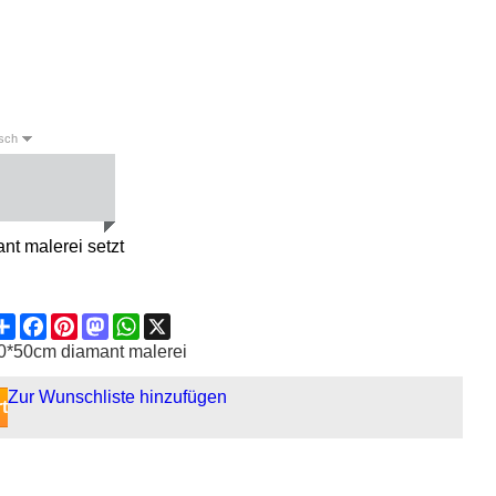
sch
English
Deutsch
Español
nt malerei setzt
Share
Facebook
Pinterest
Mastodon
WhatsApp
X
0*50cm diamant malerei
Zur Wunschliste hinzufügen
t