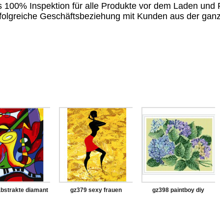
ls 100% Inspektion für alle Produkte vor dem Laden und
 erfolgreiche Geschäftsbeziehung mit Kunden aus der gan
bstrakte diamant
gz379 sexy frauen
gz398 paintboy diy
i mit holzrahmen
diamant malerei für
diamant malerei mit
erwachsene
holzrahmen