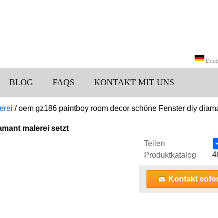
Deut
BLOG
FAQS
KONTAKT MIT UNS
中文
erei
/
oem gz186 paintboy room decor schöne Fenster diy diama
mant malerei setzt
Teilen
4
Produktkatalog
Kontakt sofor