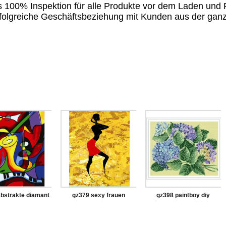
ls 100% Inspektion für alle Produkte vor dem Laden und
 erfolgreiche Geschäftsbeziehung mit Kunden aus der gan
bstrakte diamant
gz379 sexy frauen
gz398 paintboy diy
i mit holzrahmen
diamant malerei für
diamant malerei mit
erwachsene
holzrahmen