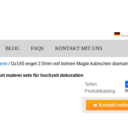
Deut
BLOG
FAQS
KONTAKT MIT UNS
中文
erei
/
Gz145 engel 2.5mm voll bohren Magie kubischen diamant m
t malerei sets für hochzeit dekoration
Teilen
4
Produktkatalog
Kontakt sofor