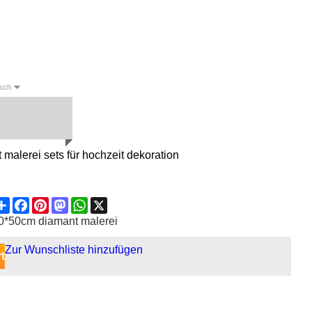
sch
English
Deutsch
Español
alerei sets für hochzeit dekoration
Share
Facebook
Pinterest
Mastodon
WhatsApp
X
0*50cm diamant malerei
Zur Wunschliste hinzufügen
t