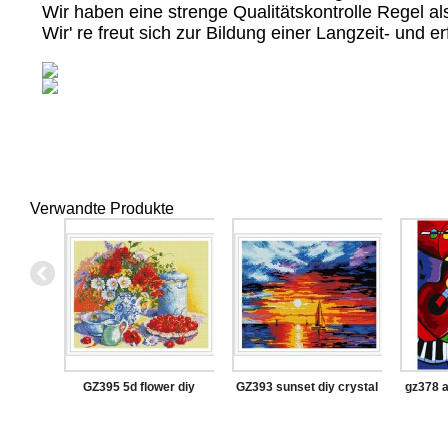
Wir haben eine strenge Qualitätskontrolle Regel a
Wir' re freut sich zur Bildung einer Langzeit- und
Verwandte Produkte
GZ395 5d flower diy
GZ393 sunset diy crystal
gz378 a
crystal diamond painting
diamond painting for
malere
with wooden frame
wholesale