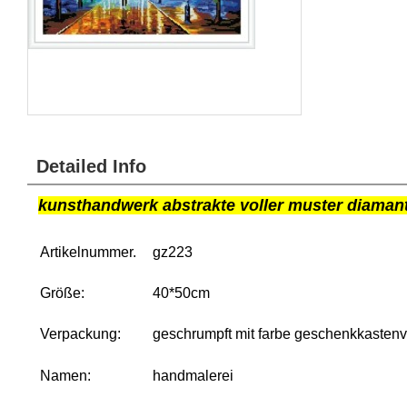
Detailed Info
kunsthandwerk abstrakte voller muster diamant
Artikelnummer.
gz223
Größe:
40*50cm
Verpackung:
geschrumpft mit farbe geschenkkasten
Namen:
handmalerei