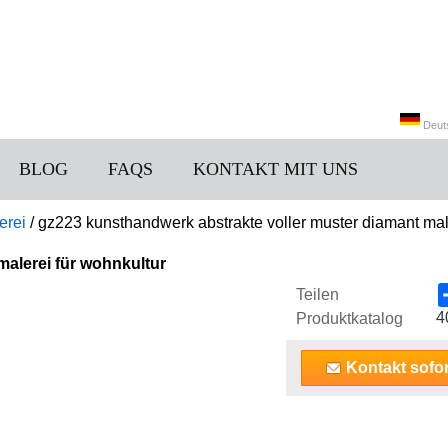
Deut
BLOG
FAQS
KONTAKT MIT UNS
中文
erei
/
gz223 kunsthandwerk abstrakte voller muster diamant mal
malerei für wohnkultur
Teilen
4
Produktkatalog
Kontakt sofor