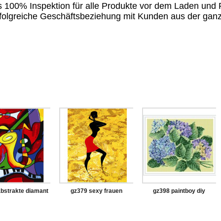
ls 100% Inspektion für alle Produkte vor dem Laden und
 erfolgreiche Geschäftsbeziehung mit Kunden aus der gan
bstrakte diamant
gz379 sexy frauen
gz398 paintboy diy
i mit holzrahmen
diamant malerei für
diamant malerei mit
erwachsene
holzrahmen