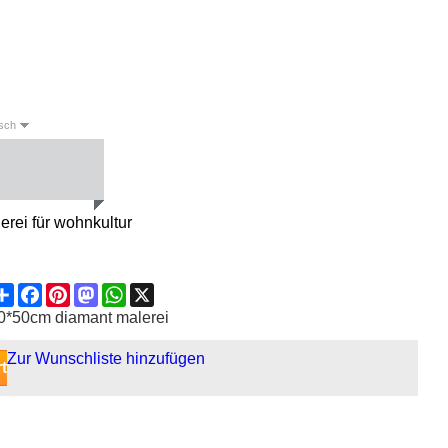
sch
English
Deutsch
Español
erei für wohnkultur
Share
Facebook
Pinterest
Mastodon
WhatsApp
X
0*50cm diamant malerei
Zur Wunschliste hinzufügen
t