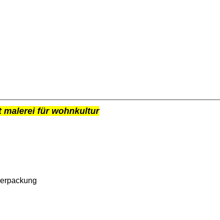
 malerei für wohnkultur
verpackung