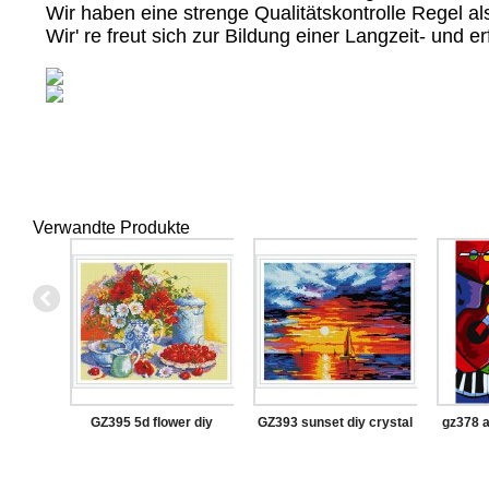
Wir haben eine strenge Qualitätskontrolle Regel a
Wir' re freut sich zur Bildung einer Langzeit- und
Verwandte Produkte
GZ395 5d flower diy
GZ393 sunset diy crystal
gz378 a
crystal diamond painting
diamond painting for
malere
with wooden frame
wholesale