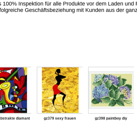
ls 100% Inspektion für alle Produkte vor dem Laden und
 erfolgreiche Geschäftsbeziehung mit Kunden aus der gan
bstrakte diamant
gz379 sexy frauen
gz398 paintboy diy
i mit holzrahmen
diamant malerei für
diamant malerei mit
erwachsene
holzrahmen