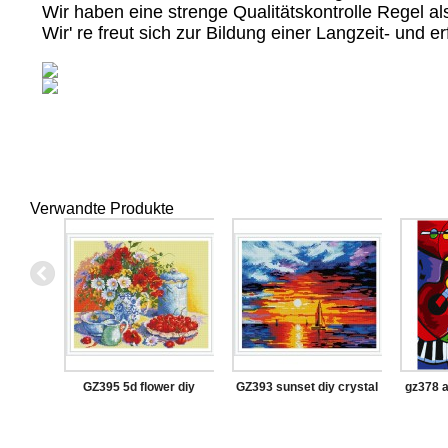
Wir haben eine strenge Qualitätskontrolle Regel a
Wir' re freut sich zur Bildung einer Langzeit- und
Verwandte Produkte
GZ395 5d flower diy
GZ393 sunset diy crystal
gz378 a
crystal diamond painting
diamond painting for
malere
with wooden frame
wholesale