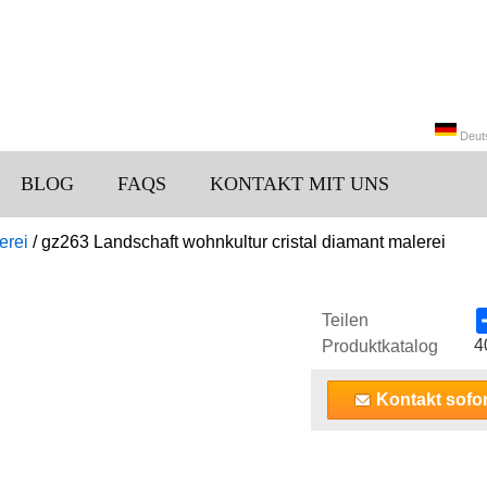
Deut
BLOG
FAQS
KONTAKT MIT UNS
中文
erei
/
gz263 Landschaft wohnkultur cristal diamant malerei
Teilen
4
Produktkatalog
Kontakt sofor