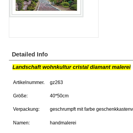
Detailed Info
Landschaft wohnkultur cristal diamant malerei
Artikelnummer.
gz263
Größe:
40*50cm
Verpackung:
geschrumpft mit farbe geschenkkasten
Namen:
handmalerei