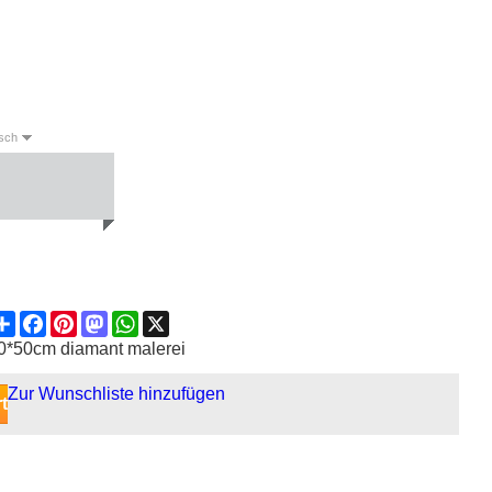
sch
English
Deutsch
Español
Share
Facebook
Pinterest
Mastodon
WhatsApp
X
0*50cm diamant malerei
Zur Wunschliste hinzufügen
t