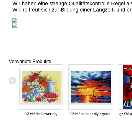
Wir haben eine strenge Qualitätskontrolle Regel a
Wir' re freut sich zur Bildung einer Langzeit- und
Verwandte Produkte
GZ395 5d flower diy
GZ393 sunset diy crystal
gz378 a
crystal diamond painting
diamond painting for
malere
with wooden frame
wholesale