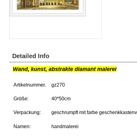
Detailed Info
Wand, kunst, abstrakte diamant malerei
Artikelnummer.
gz270
Größe:
40*50cm
Verpackung:
geschrumpft mit farbe geschenkkasten
Namen:
handmalerei