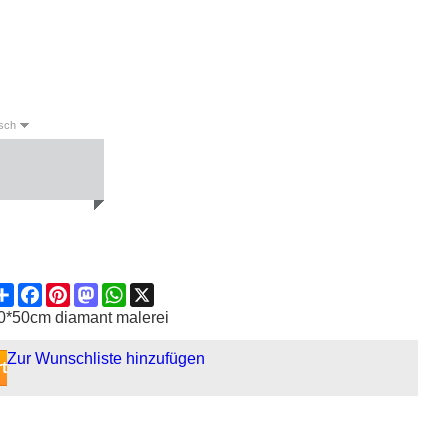
sch
English
Deutsch
Español
Share
Facebook
Pinterest
Mastodon
WhatsApp
X
0*50cm diamant malerei
Zur Wunschliste hinzufügen
t