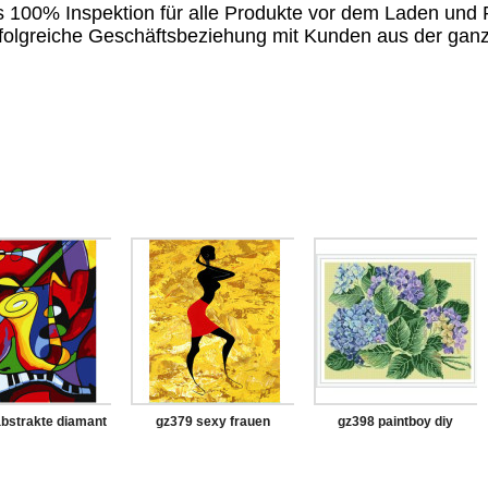
ls 100% Inspektion für alle Produkte vor dem Laden und
 erfolgreiche Geschäftsbeziehung mit Kunden aus der gan
bstrakte diamant
gz379 sexy frauen
gz398 paintboy diy
i mit holzrahmen
diamant malerei für
diamant malerei mit
erwachsene
holzrahmen