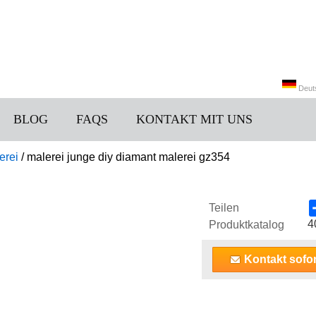
Deut
BLOG
FAQS
KONTAKT MIT UNS
中文
erei
/
malerei junge diy diamant malerei gz354
Teilen
4
Produktkatalog
Kontakt sofor