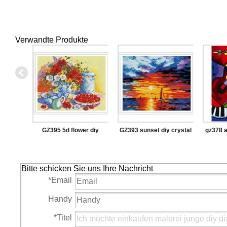
Verwandte Produkte
GZ395 5d flower diy
GZ393 sunset diy crystal
gz378 a
crystal diamond painting
diamond painting for
malere
with wooden frame
wholesale
Bitte schicken Sie uns Ihre Nachricht
*
Email
Handy
*
Titel