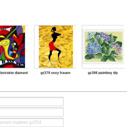
bstrakte diamant
gz379 sexy frauen
gz398 paintboy diy
i mit holzrahmen
diamant malerei für
diamant malerei mit
erwachsene
holzrahmen