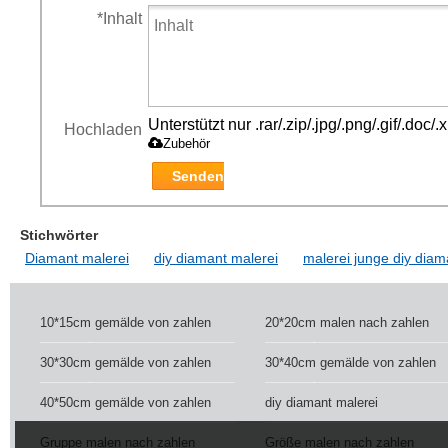
*
Inhalt
Unterstützt nur .rar/.zip/.jpg/.png/.gif/.doc
Hochladen
Zubehör
Senden
Stichwörter
Diamant malerei
diy diamant malerei
malerei junge diy diam
10*15cm gemälde von zahlen
20*20cm malen nach zahlen
30*30cm gemälde von zahlen
30*40cm gemälde von zahlen
40*50cm gemälde von zahlen
diy diamant malerei
Gruppe malen nach zahlen
Größe malen nach zahlen