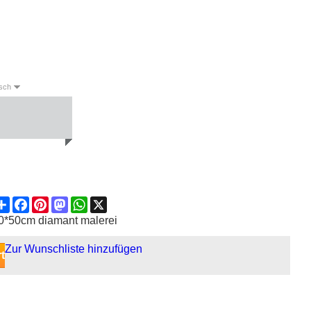
sch
English
Deutsch
Español
Share
Facebook
Pinterest
Mastodon
WhatsApp
X
0*50cm diamant malerei
Zur Wunschliste hinzufügen
t